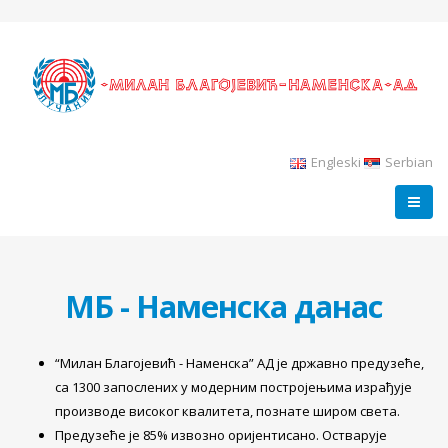
Engleski
Serbian
MБ - Наменска данас
“Милан Благојевић - Наменска” АД је државно предузеће,
са 1300 запослених у модерним постројењима израђује
производе високог квалитета, познате широм света.
Предузеће је 85% извозно оријентисано. Остварује