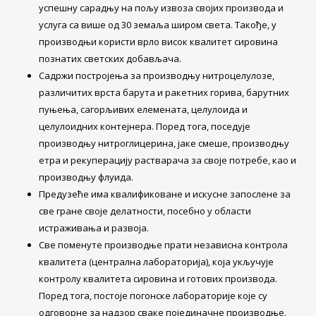
успешну сарадњу на пољу извоза својих производа и
услуга са више од 30 земаља широм света. Такође, у
производњи користи врло висок квалитет сировина
познатих светских добављача.
Садржи постројења за производњу нитроцелулозе,
различитих врста барута и ракетних горива, барутних
пуњења, сагорљивих елемената, целулоида и
целулоидних контејнера. Поред тога, поседује
производњу нитроглицерина, јаке смеше, производњу
етра и рекуперацију растварача за своје потребе, као и
производњу флуида.
Предузеће има квалификоване и искусне запослене за
све гране своје делатности, посебно у области
истраживања и развоја.
Све поменуте производње прати независна контрола
квалитета (централна лабораторија), која укључује
контролу квалитета сировина и готових производа.
Поред тога, постоје погонске лабораторије које су
одговорне за надзор сваке појединачне производње.