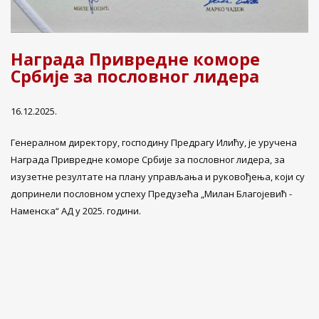
Награда Привредне коморе
Србије за пословног лидера
16.12.2025.
Генералном директору, господину Предрагу Илићу, је уручена
Награда Привредне коморе Србије за пословног лидера, за
изузетне резултате на плану управљања и руковођења, који су
допринели пословном успеху Предузећa „Милан Благојевић -
Наменска“ АД у 2025. години.