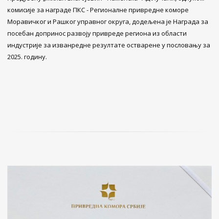
комисије за награде ПКС - Регионалне привредне коморе
Моравичког и Рашког управног округа, додељена је Награда за
посебан допринос развоју привреде региона из области
индустрије за изванредне резултате остварене у пословању за
2025. годину.