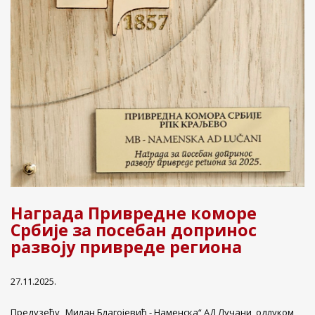
Награда Привредне коморе
Србије за посебан допринос
развоју привреде региона
27.11.2025.
Предузећу „Милан Благојевић - Наменска“ АД Лучани, одлуком