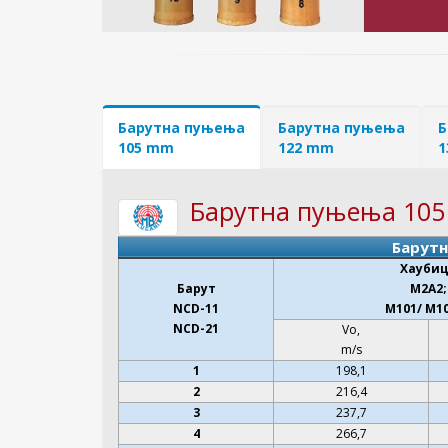
Барутна пуњења
Барутна пуњења
Б
105 mm
122 mm
1
Барутна пуњења 10
Барутн
Хауби
Барут
M2A2;
NCD-11
M101/ M1
NCD-21
Vo,
m/s
1
198,1
2
216,4
3
237,7
4
266,7