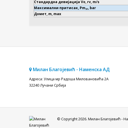
Стандардна девијација Vo, rv, m/s
Максимални притисак, Pm
, bar
sr
Домет, m, max
Милан Благојевић - Наменска АД
Адреса: Улица мр Радоша Миловановића 2A
32240 Лучани Србија
© Copyright 2026. Милан Благојевић - Н