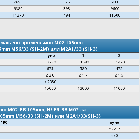
7650
325
8100
9380
393
9600
11270
494
11500
 смањено променљиво M02 105mm
5mm M56/33 (SH-2M) или M2A1/33 (SH-3)
пуно
1
2
~2230
~1880
~1420
675
580
475
≤ 2,0
≤ 1,7
≤ 1,5
≤ 2350
-
-
15000
13000
11000
но M02-BB 105mm, HE ER-BB M02 за
5mm M56/33 (SH-2M) или M2A1/33(SH-3)
-190
пуно
~2217
670