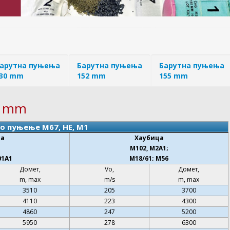
арутна пуњења
Барутна пуњења
Барутна пуњења
30 mm
152 mm
155 mm
5 mm
о пуњење M67, HE, M1
ца
Хаубица
M102, M2A1;
01A1
M18/61; M56
Домет,
Vo,
Домет,
m, max
m/s
m, max
3510
205
3700
4110
223
4300
4860
247
5200
5950
278
6300