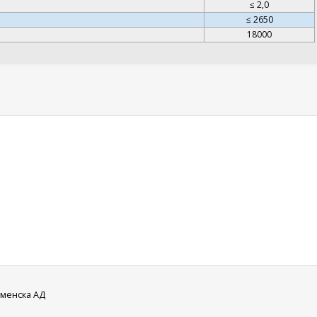
≤ 2,0
≤ 2650
18000
аменска АД