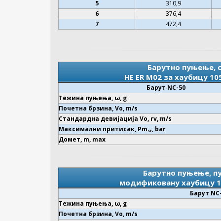
5
310,9
6
376,4
7
472,4
Барутно пуњење,
HE ER M02 за хаубицу 10
Барут NC-50
Тежина пуњења, ω, g
Почетна брзина, Vo, m/s
Стандардна девијација Vo, rv, m/s
Максимални притисак, Pm
, bar
sr
Домет, m, max
Барутно пуњење, пу
модификовану хаубицу 10
Барут NC
Тежина пуњења, ω, g
Почетна брзина, Vo, m/s