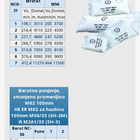
M101A1
NCD-
M56
21
Vo,
Domet,
Vo,
Domet,
m/s
m, max
m/s
m, max
1
198,1
3510
205
3700
2
216,4
4110
223
4300
3
237,7
4860
247
5200
4
266,7
5950
278
6300
5
310,9
7650
325
8100
6
376,4
9380
393
9600
7
472,4
11270
494
11500
Barutno punjenje,
smanjeno promenljivo
M02 105mm
HE ER M02 za haubicu
105mm M56/33 (SH-2M)
ili M2A1/33 (SH-3)
Barut NC-
Puno
1
2
50