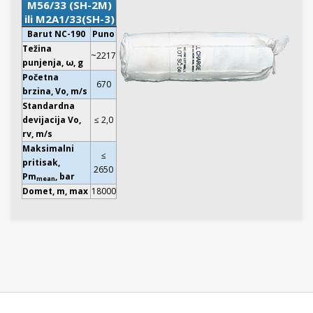
M56/33 (SH-2M)
ili M2A1/33(SH-3)
Barut NC-190
Puno
Težina
~2217
punjenja, ω, g
Početna
670
brzina, Vo, m/s
Standardna
devijacija Vo,
≤ 2,0
rv, m/s
Maksimalni
≤
pritisak,
2650
Pm
, bar
mean
Domet, m, max
18000