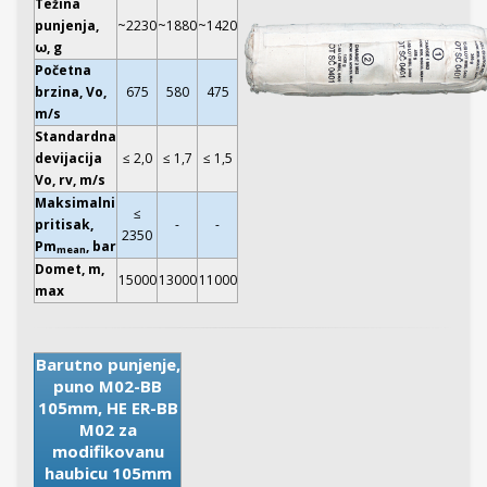
Težina
punjenja,
~2230
~1880
~1420
ω, g
Početna
brzina, Vo,
675
580
475
m/s
Standardna
devijacija
≤ 2,0
≤ 1,7
≤ 1,5
Vo, rv, m/s
Maksimalni
≤
pritisak,
-
-
2350
Pm
, bar
mean
Domet, m,
15000
13000
11000
max
Barutno punjenje,
puno M02-BB
105mm, HE ER-BB
M02 za
modifikovanu
haubicu 105mm