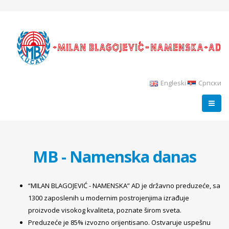
Engleski
Српски
MB - Namenska danas
“MILAN BLAGOJEVIĆ - NAMENSKA” AD je državno preduzeće, sa
1300 zaposlenih u modernim postrojenjima izrađuje
proizvode visokog kvaliteta, poznate širom sveta.
Preduzeće je 85% izvozno orijentisano. Ostvaruje uspešnu