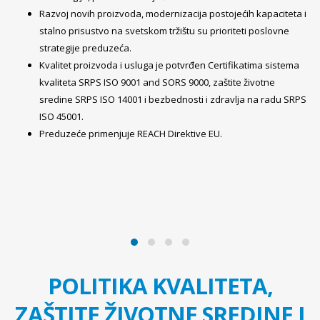
Razvoj novih proizvoda, modernizacija postojećih kapaciteta i
stalno prisustvo na svetskom tržištu su prioriteti poslovne
strategije preduzeća.
Kvalitet proizvoda i usluga je potvrđen Certifikatima sistema
kvaliteta SRPS ISO 9001 and SORS 9000, zaštite životne
sredine SRPS ISO 14001 i bezbednosti i zdravlja na radu SRPS
ISO 45001.
Preduzeće primenjuje REACH Direktive EU.
POLITIKA KVALITETA,
ZAŠTITE ŽIVOTNE SREDINE I