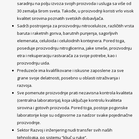
saradnju na polju izvoza svojih proizvoda i usluga sa više od
30 zemalja širom sveta. Takođe, u proizvodnji koristi vrlo visok
kvalitet sirovina poznatih svetskih dobavljača.
Sadrži postrojenja za proizvodnju nitroceluloze, različitih vrsta
baruta i raketnih goriva, barutnih punjenja, sagorljivih
elemenata, celuloida i celuloidnih kontejnera. Pored toga,
poseduje proizvodnju nitroglicerina, jake smeše, proizvodnju
etra i rekuperaciju rastvarača za svoje potrebe, kao i
proizvodnju fluida.
Preduzeće ima kvalifikovane i iskusne zaposlene za sve
grane svoje delatnosti, posebno u oblasti istraživanja i
razvoja.
Sve pomenute proizvodnje prati nezavisna kontrola kvaliteta
(centralna laboratorija), koja uključuje kontrolu kvaliteta
sirovina i gotovih proizvoda. Pored toga, postoje pogonske
laboratorije koje su odgovorne za nadzor svake pojedinačne
proizvodnje.
Sektor Razvoj i inženjering nudi transfer svih naših
tehnologija, po sistemu “ključ u ruke”.